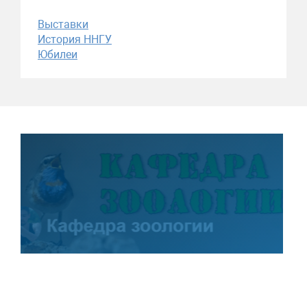
Выставки
История ННГУ
Юбилеи