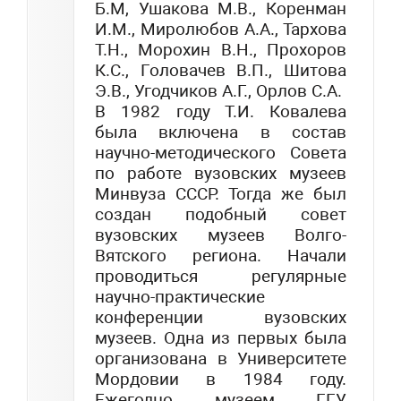
Б.М, Ушакова М.В., Коренман
И.М., Миролюбов А.А., Тархова
Т.Н., Морохин В.Н., Прохоров
К.С., Головачев В.П., Шитова
Э.В., Угодчиков А.Г., Орлов С.А.
В 1982 году Т.И. Ковалева
была включена в состав
научно-методического Совета
по работе вузовских музеев
Минвуза СССР. Тогда же был
создан подобный совет
вузовских музеев Волго-
Вятского региона. Начали
проводиться регулярные
научно-практические
конференции вузовских
музеев. Одна из первых была
организована в Университете
Мордовии в 1984 году.
Ежегодно музеем ГГУ