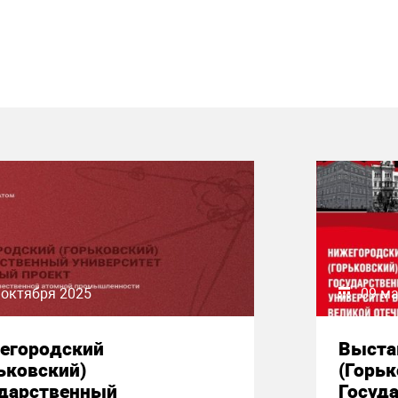
 октября 2025
09 ма
егородский
Выста
ьковский)
(Горьк
ударственный
Госуд