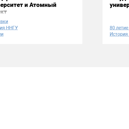
верситет и Атомный
униве
ект
авки
ия ННГУ
80 летие
еи
История