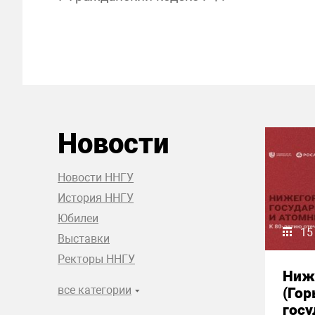
Новости
Новости ННГУ
История ННГУ
Юбилеи
15
Выставки
Ректоры ННГУ
Ниж
все категории
(Гор
гос