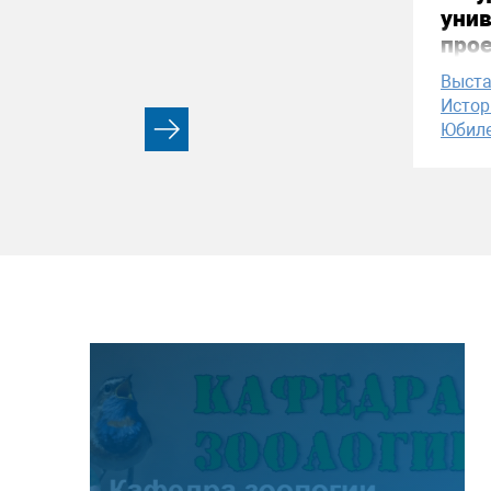
уни
про
Выст
Истор
Юбил