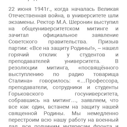
22 июня 1941г., когда началась Великая
Отечественная война, в университете шли
экзамены. Ректор М.А. Шеронин выступил
на общеуниверситетском митинге и
зачитал официальное заявление
Советского правительства. Призыв
партии: «Все на защиту Родины!», – нашел
горячий отклик у студентов и
преподавателей университета. В
резолюции митинга, «посвящённого
выступлению по радио товарища
Сталина» говорилось: «…Профессора,
преподаватели, сотрудники и студенты
Горьковского госуниверситета,
собравшись на митинг…, заявляем, что
все как один, встанем на защиту нашей
священной Родины. Мы немедленно
перестроим всю нашу работу на военный
лад, все подчиним интересам фронта и