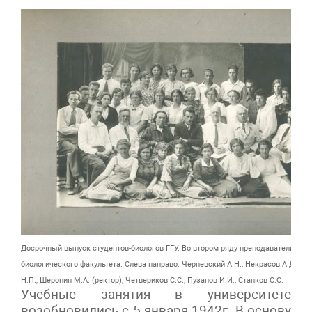
Досрочный выпуск студентов-биологов ГГУ. Во втором ряду преподаватели
биологического факультета. Слева направо: Черневский А.Н., Некрасов А.Д, Кр
Н.П., Шеронин М.А. (ректор), Четвериков С.С., Пузанов И.И., Станков С.С.
Учебные занятия в университете
возобновились с 5 января 1942г. В основу