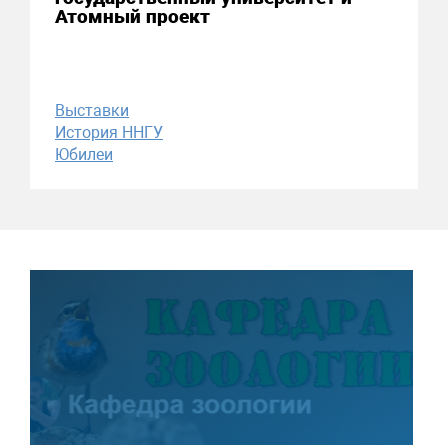
Атомный проект
Выставки
История ННГУ
Юбилеи