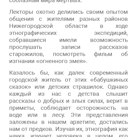
соблазнам мира мертвых.
Лекторы охотно делились своим опытом
общения с жителями разных районов
Нижегородской области в ходе
этнографических экспедиций,
собравшиеся имели возможность
прослушать записи рассказов
старожилов, посмотреть фильм об
изгнании «огненного змея».
Казалось бы, как далек современный
городской житель от этих «бабушкиных
сказок» или детских страшилок. Однако
каждый из нас с детства слышит
рассказы о добрых и злых силах, верит в
приметы, соблюдает осторожность на
воде или в лесу. Эти представления
заложены в нашем архетипе, достались
нам от предков. Изучая их, этнография как
наука, изучает человека в целом, его