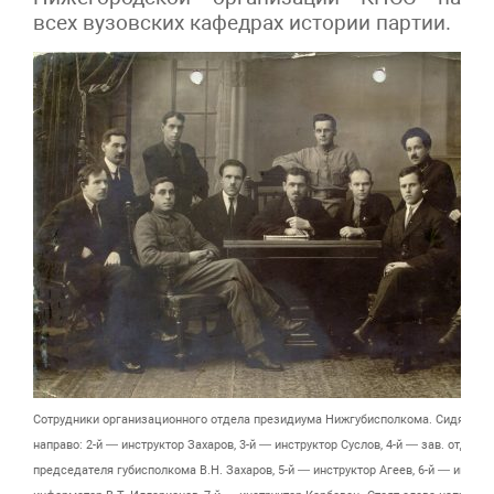
всех вузовских кафедрах истории партии.
Сотрудники организационного отдела президиума Нижгубисполкома. Сидят сле
направо: 2-й — инструктор Захаров, 3-й — инструктор Суслов, 4-й — зав. отделом
председателя губисполкома В.Н. Захаров, 5-й — инструктор Агеев, 6-й — инстру