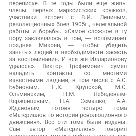
переписке. В те годы были еще живы
члены первых марксистских кружков,
участники встреч с В.И. Лениным,
революционных боев 1905г., нелегальной
работы и борьбы. «Самое сложное в ту
пору заключалось в том, — вспоминает
позднее Микоян, — чтобы убедить
занятых людей в необходимости засесть
за воспоминания. И все же Илларионову
удалось». Виктор Трофимович сумел
наладить контакты со многими
известными людьми, в том числе с А.С.
Бубновым, Н.К. Крупской, М.С.
Ольминским, П.М. Лебедевым-
Керженцевым, Н.А. Семашко, А.А.
Ждановым, готовя четыре тома
«Материалов по истории революционного
движения». Все эти тома были изданы.
Сам автор «Материалов» говорил
впоследствии, что его работа явилась как