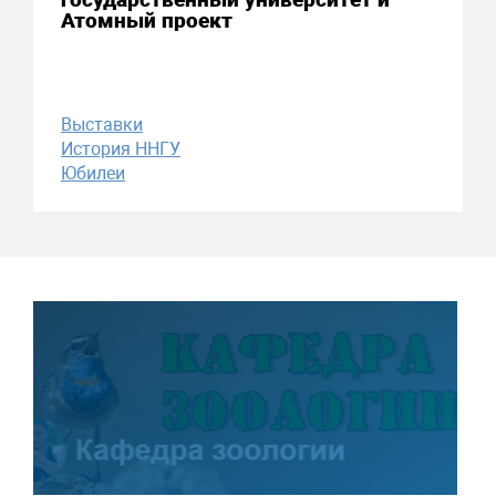
Атомный проект
Выставки
История ННГУ
Юбилеи