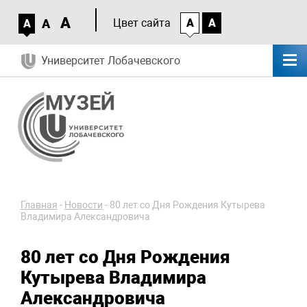
A
A
Цвет сайта
A
A
A
Университет Лобачевского
Главная
-
Новости
-
80 лет со Дня Рождения Кутырева
Владимира Александровича
80 лет со Дня Рождения
Кутырева Владимира
Александровича