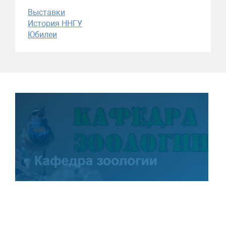
Выставки
История ННГУ
Юбилеи