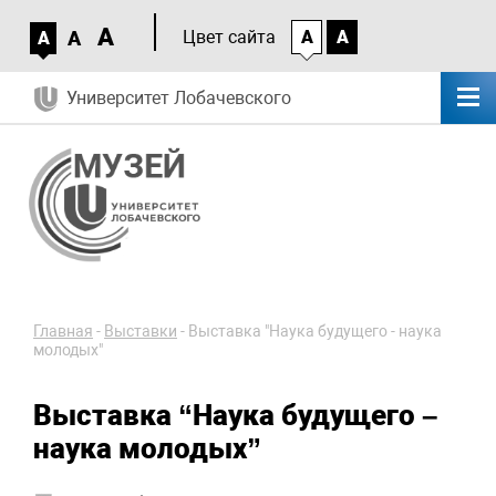
A
A
Цвет сайта
A
A
A
Университет Лобачевского
Главная
-
Выставки
-
Выставка "Наука будущего - наука
молодых"
Выставка “Наука будущего –
наука молодых”