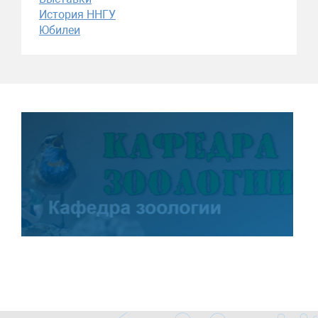
История ННГУ
Юбилеи