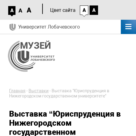
A
A
Цвет сайта
A
A
A
Университет Лобачевского
Главная
-
Выставки
-
Выставка "Юриспруденция в
Нижегородском государственном университете"
Выставка “Юриспруденция в
Нижегородском
государственном