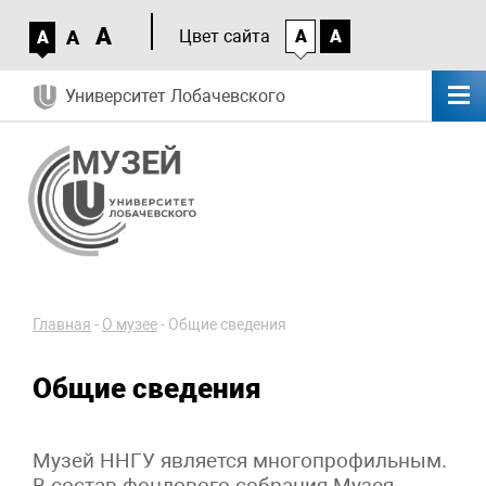
A
A
Цвет сайта
A
A
A
Университет Лобачевского
Главная
-
О музее
-
Общие сведения
Общие сведения
Музей ННГУ является многопрофильным.
В состав фондового собрания Музея