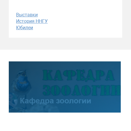
Выставки
История ННГУ
Юбилеи