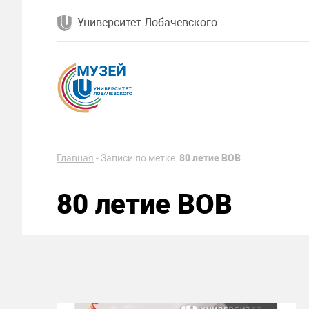
Университет Лобачевского
Главная
-
Записи по метке:
80 летие ВОВ
80 летие ВОВ