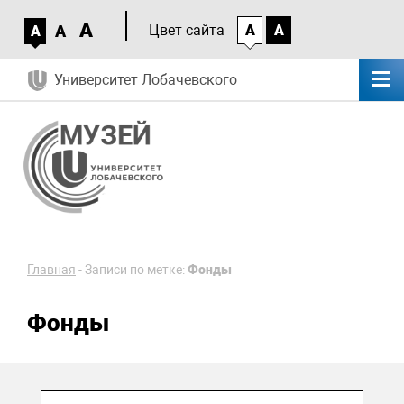
A
A
Цвет сайта
A
A
A
Университет Лобачевского
Главная
-
Записи по метке:
Фонды
Фонды