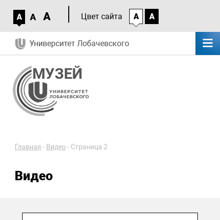
A
A
Цвет сайта
A
A
A
Университет Лобачевского
Главная
-
Видео
-
Страница 2
Видео