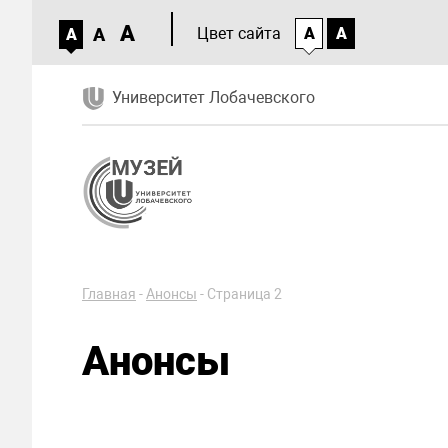
A
A
Цвет сайта
A
A
A
Университет Лобачевского
Главная
-
Анонсы
-
Страница 2
Анонсы