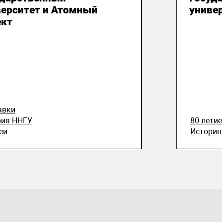
верситет и Атомный
униве
ект
авки
рия ННГУ
80 лети
еи
История