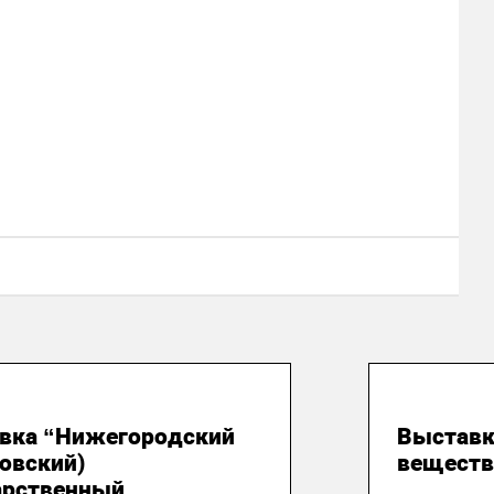
ая 2025
01 апре
вка “Нижегородский
Выставк
овский)
веществ
арственный