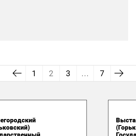
1
2
3
…
7
 октября 2025
09 м
егородский
Выста
ьковский)
(Горьк
ударственный
Госуд