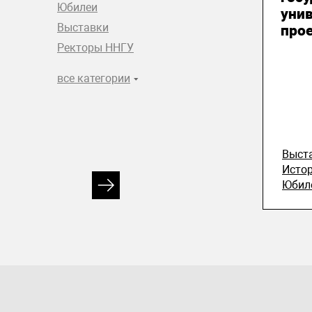
Юбилеи
уни
Выставки
про
Ректоры ННГУ
все категории
Выст
Исто
Юбил