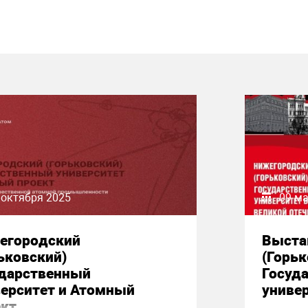
 октября 2025
09 ма
егородский
Выста
ьковский)
(Горьк
ударственный
Госуд
верситет и Атомный
униве
ект