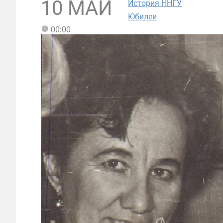
10 МАЙ
История ННГУ
Юбилеи
00:00