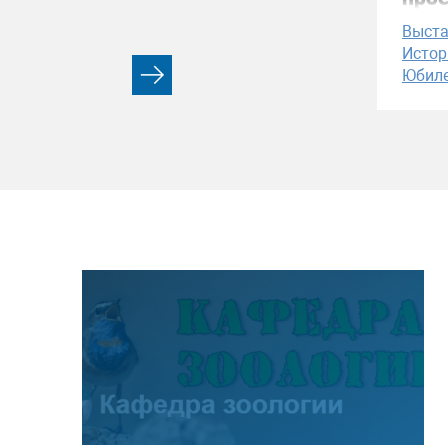
Выст
Истор
Юбил