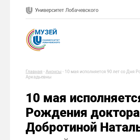
Университет Лобачевского
Главная
-
Анонсы
-
10 мая исполняется 90 лет со Дня
Аркадьевны
10 мая исполняется
Рождения доктора
Добротиной Натал