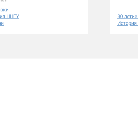
авки
ия ННГУ
80 летие
еи
История