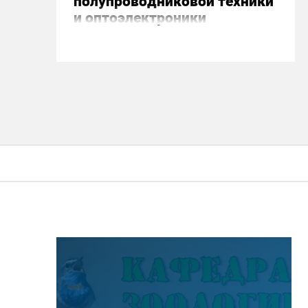
полупроводниковой техники
и оптоэлектроники