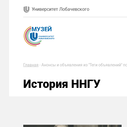
Университет Лобачевского
Главная
-
Анонсы и объявления из "Теги объявлений" по
История ННГУ