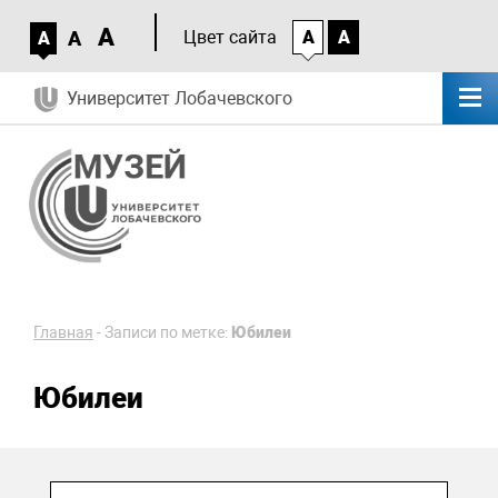
A
A
Цвет сайта
A
A
A
Университет Лобачевского
Главная
-
Записи по метке:
Юбилеи
Юбилеи