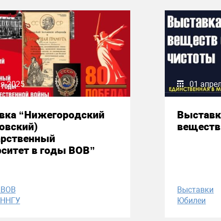
я 2025
01 апре
вка “Нижегородский
Выставк
овский)
веществ
арственный
рситет в годы ВОВ”
 ВОВ
Выставки
 ННГУ
Юбилеи