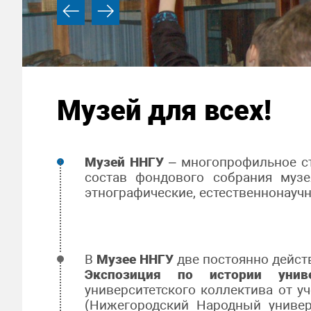
Музей для всех!
Музей ННГУ
– многопрофильное ст
состав фондового собрания музея
этнографические, естественнонаучн
В
Музее ННГУ
две постоянно дейст
Экспозиция по истории униве
университетского коллектива от у
(Нижегородский Народный универ