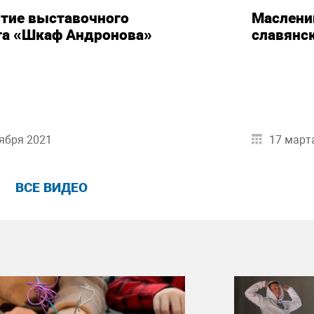
тие выставочного
Маслени
та «Шкаф Андронова»
славянс
ября 2021
17 март
ВСЕ ВИДЕО