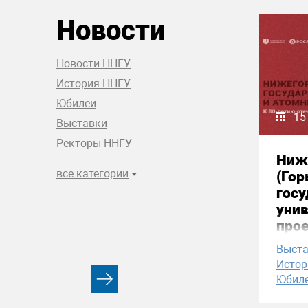
Новости
Новости ННГУ
История ННГУ
Юбилеи
15
Выставки
Ректоры ННГУ
Ниж
все категории
(Гор
гос
уни
про
Выст
Истор
Юбил