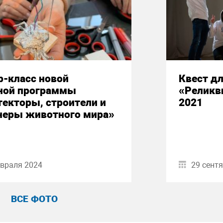
р-класс новой
Квест д
ной программы
«Реликв
екторы, строители и
2021
неры животного мира»
враля 2024
29 сент
ВСЕ ФОТО