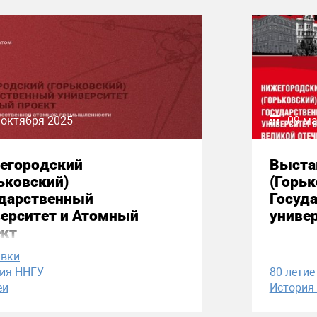
 октября 2025
09 ма
егородский
Выста
ьковский)
(Горьк
ударственный
Госуд
верситет и Атомный
униве
ект
авки
ия ННГУ
80 летие
еи
История