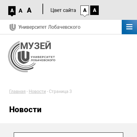
A
A
Цвет сайта
A
A
A
Университет Лобачевского
Главная
-
Новости
-
Страница 3
Новости